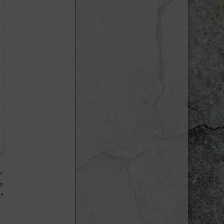
er
en
.*