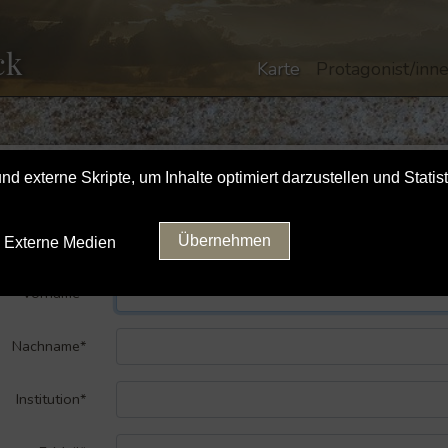
ck
Karte
Protagonist/inn
 externe Skripte, um Inhalte optimiert darzustellen und Statist
Anrede*
Übernehmen
Vorname*
Nachname*
Institution*